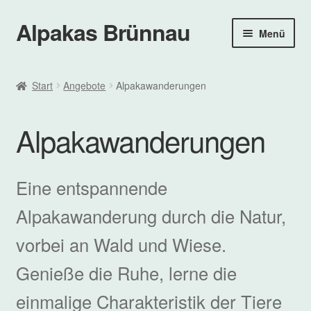
Alpakas Brünnau
Zur
Zum
Menü
Navigation
Inhalt
springen
springen
Startseite
Start
Angebote
Alpakawanderungen
Unter
Angebote
öffnen
Alpakawanderungen
Alpakawanderungen
Ferienspaßaktionen
Eine entspannende
Alpakawanderung durch die Natur,
Geburtstage für Erwachsene
vorbei an Wald und Wiese.
Kindergeburtstage
Genieße die Ruhe, lerne die
Stallstunde für Groß und Klein
einmalige Charakteristik der Tiere