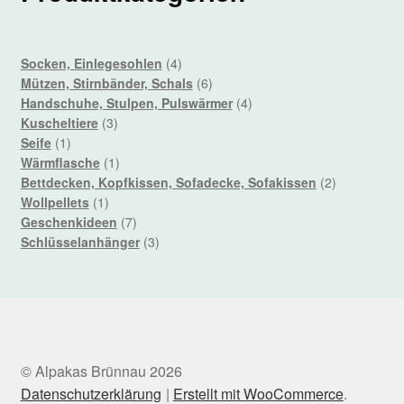
4
Socken, Einlegesohlen
4
Produkte
6
Mützen, Stirnbänder, Schals
6
Produkte
4
Handschuhe, Stulpen, Pulswärmer
4
3
Produkte
Kuscheltiere
3
1
Produkte
Seife
1
Produkt
1
Wärmflasche
1
Produkt
2
Bettdecken, Kopfkissen, Sofadecke, Sofakissen
2
1
Produkte
Wollpellets
1
Produkt
7
Geschenkideen
7
Produkte
3
Schlüsselanhänger
3
Produkte
© Alpakas Brünnau 2026
Datenschutzerklärung
Erstellt mit WooCommerce
.