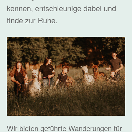
Seniorenheimbesuche
kennen, entschleunige dabei und
finde zur Ruhe.
Anfahrt
Über uns
Kontakt
Impressum
Shop
Wir bieten geführte Wanderungen für